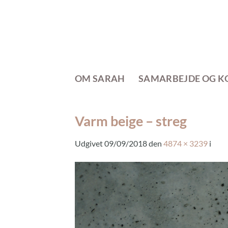
Fortsæt
til
indhold
OM SARAH
SAMARBEJDE OG K
Varm beige – streg
Udgivet
09/09/2018
den
4874 × 3239
i