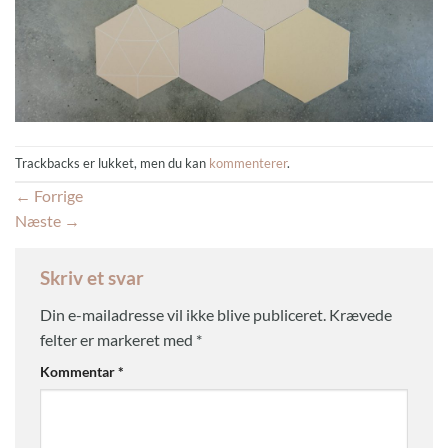
Trackbacks er lukket, men du kan
kommenterer
.
←
Forrige
Næste
→
Skriv et svar
Din e-mailadresse vil ikke blive publiceret.
Krævede
felter er markeret med
*
Kommentar
*