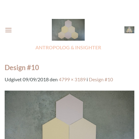
Fortsæt
til
indhold
ANTROPOLOG & INSIGHTER
Design #10
Udgivet
09/09/2018
den
4799 × 3189
i
Design #10