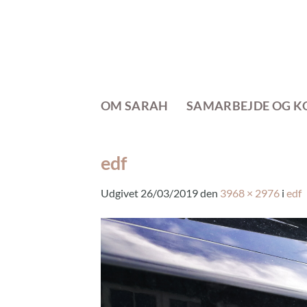
Fortsæt
til
indhold
OM SARAH
SAMARBEJDE OG K
edf
Udgivet
26/03/2019
den
3968 × 2976
i
edf