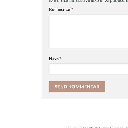
Din e-mailadresse vil ikke blive publicere
Kommentar
*
Navn
*