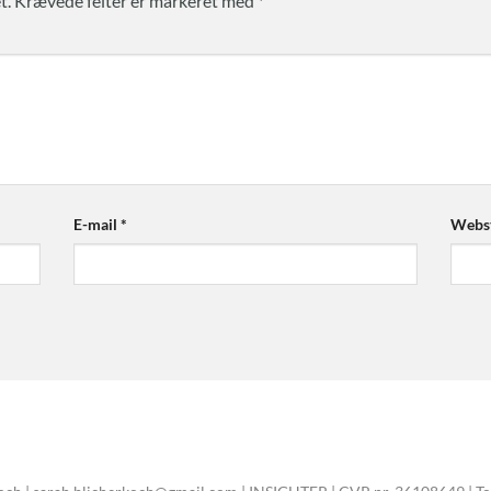
t.
Krævede felter er markeret med
*
E-mail
*
Webs