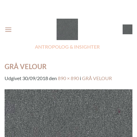
Fortsæt
til
indhold
ANTROPOLOG & INSIGHTER
GRÅ VELOUR
Udgivet
30/09/2018
den
890 × 890
i
GRÅ VELOUR