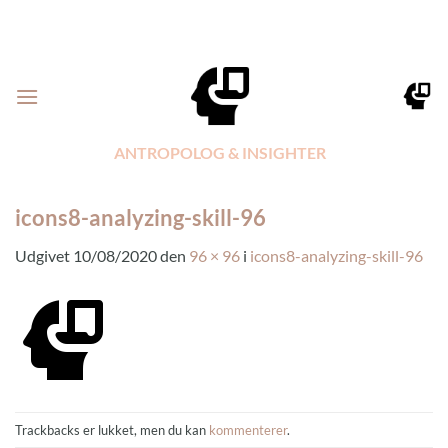
Fortsæt
til
indhold
ANTROPOLOG & INSIGHTER
icons8-analyzing-skill-96
Udgivet
10/08/2020
den
96 × 96
i
icons8-analyzing-skill-96
Trackbacks er lukket, men du kan
kommenterer
.