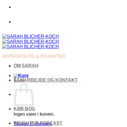
Fortsæt
til
indhold
ANTROPOLOG & INSIGHTER
OM SARAH
SAMARBEJDE OG KONTAKT
Kurv
KØB BOG
Ingen varer i kurven.
INSIGHTER PODCAST
Tilbage til shoppen