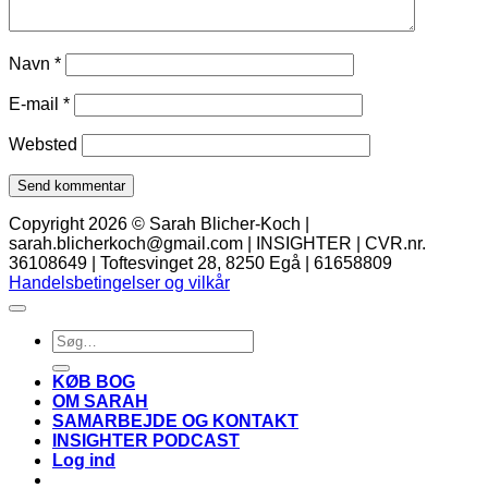
Navn
*
E-mail
*
Websted
Copyright 2026 © Sarah Blicher-Koch |
sarah.blicherkoch@gmail.com | INSIGHTER | CVR.nr.
36108649 | Toftesvinget 28, 8250 Egå | 61658809
Handelsbetingelser og vilkår
Søg
efter:
KØB BOG
OM SARAH
SAMARBEJDE OG KONTAKT
INSIGHTER PODCAST
Log ind