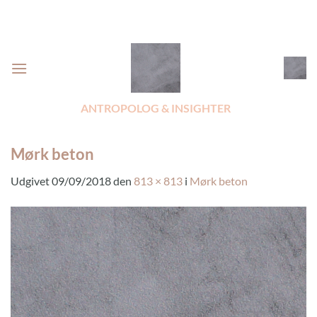
Fortsæt
til
indhold
ANTROPOLOG & INSIGHTER
Mørk beton
Udgivet
09/09/2018
den
813 × 813
i
Mørk beton