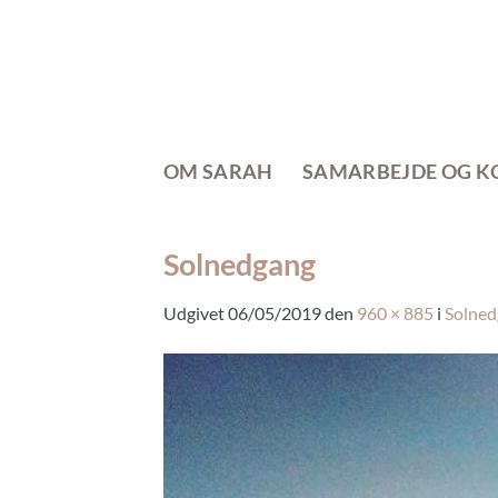
Fortsæt
til
indhold
OM SARAH
SAMARBEJDE OG K
Solnedgang
Udgivet
06/05/2019
den
960 × 885
i
Solned