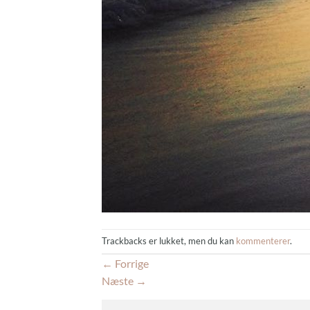
Trackbacks er lukket, men du kan
kommenterer
.
←
Forrige
Næste
→